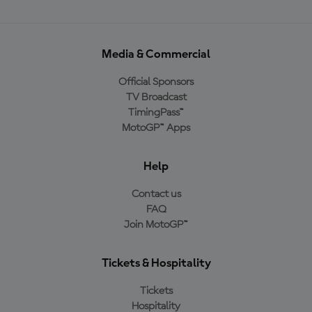
Media & Commercial
Official Sponsors
TV Broadcast
TimingPass™
MotoGP™ Apps
Help
Contact us
FAQ
Join MotoGP™
Tickets & Hospitality
Tickets
Hospitality