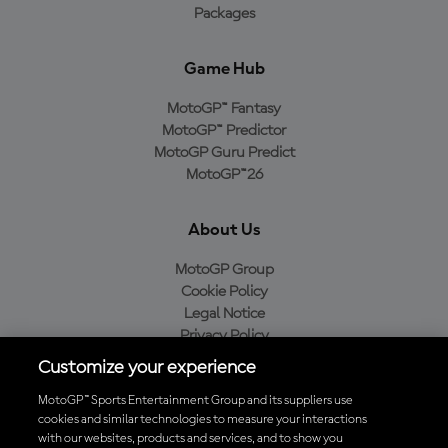
Packages
Game Hub
MotoGP™ Fantasy
MotoGP™ Predictor
MotoGP Guru Predict
MotoGP™26
About Us
MotoGP Group
Cookie Policy
Legal Notice
Privacy Policy
Purchase Policy
Customize your experience
MotoGP™ Sports Entertainment Group and its suppliers use
cookies and similar technologies to measure your interactions
with our websites, products and services, and to show you
Baixe o aplicativo oficial da MotoGP™