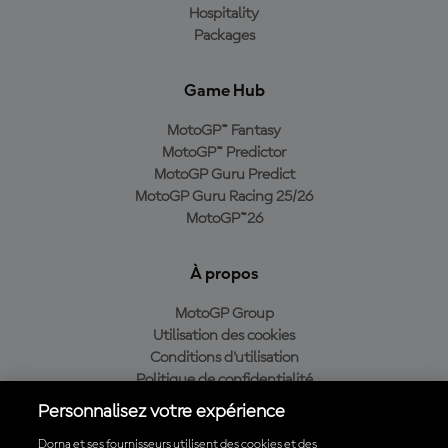
Hospitality
Packages
Game Hub
MotoGP™ Fantasy
MotoGP™ Predictor
MotoGP Guru Predict
MotoGP Guru Racing 25/26
MotoGP™26
À propos
MotoGP Group
Utilisation des cookies
Conditions d'utilisation
Politique de confidentialité
Politique d’achat
Personnalisez votre expérience
Dorna et ses fournisseurs utilisent des cookies et des