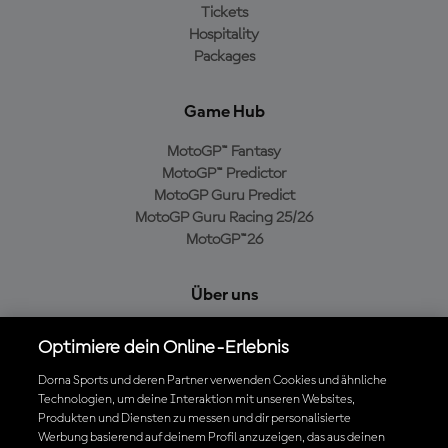
Tickets
Hospitality
Packages
Game Hub
MotoGP™ Fantasy
MotoGP™ Predictor
MotoGP Guru Predict
MotoGP Guru Racing 25/26
MotoGP™26
Über uns
MotoGP Group
Optimiere dein Online-Erlebnis
Cookie-Richtlinien
Geschäftsbedingungen
Dorna Sports und deren Partner verwenden Cookies und ähnliche
Technologien, um deine Interaktion mit unseren Websites,
Datenschutzrichtlinien
Produkten und Diensten zu messen und dir personalisierte
Kaufrichtlinie
Werbung basierend auf deinem Profil anzuzeigen, das aus deinen