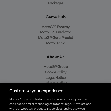
Packages
Game Hub
MotoGP™ Fantasy
MotoGP™ Predictor
MotoGP Guru Predict
MotoGP™26
About Us
MotoGP Group
Cookie Policy
Legal Notice
Privacy Policy
Purchase Policy
Customize your experience
MotoGP™ Sports Entertainment Group and its suppliers use
cookies and similar technologies to measure your interactions
with our websites, products and services, and to show you
Baixe o aplicativo oficial da MotoGP™