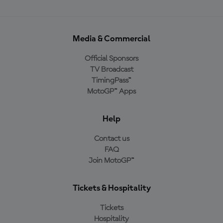
Media & Commercial
Official Sponsors
TV Broadcast
TimingPass™
MotoGP™ Apps
Help
Contact us
FAQ
Join MotoGP™
Tickets & Hospitality
Tickets
Hospitality