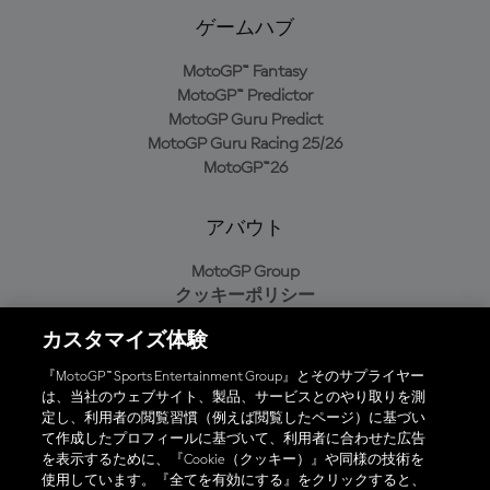
ゲームハブ
MotoGP™ Fantasy
MotoGP™ Predictor
MotoGP Guru Predict
MotoGP Guru Racing 25/26
MotoGP™26
アバウト
MotoGP Group
クッキーポリシー
利用規約
カスタマイズ体験
プライバシーポリシー
購入ポリシー
『MotoGP™ Sports Entertainment Group』とそのサプライヤー
は、当社のウェブサイト、製品、サービスとのやり取りを測
定し、利用者の閲覧習慣（例えば閲覧したページ）に基づい
て作成したプロフィールに基づいて、利用者に合わせた広告
オフィシャルアプリ
を表示するために、『Cookie（クッキー）』や同様の技術を
使用しています。『全てを有効にする』をクリックすると、