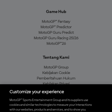
Game Hub
MotoGP™ Fantasy
MotoGP™ Predictor
MotoGP Guru Predict
MotoGP Guru Racing 25/26
MotoGP™26
Tentang Kami
MotoGP Group
Kebijakan Cookie
Pemberitahuan Hukum
Kebijakan Privasi
Kebijakan Pembelian
Customize your experience
MotoGP™ Sports Entertainment Group and its suppliers use
cookies and similar technologies to measure your interactions
with our websites, products and services, and to show you
Unduh Aplikasi Resmi MotoGP™