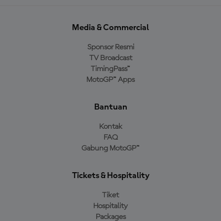
Media & Commercial
Sponsor Resmi
TV Broadcast
TimingPass™
MotoGP™ Apps
Bantuan
Kontak
FAQ
Gabung MotoGP™
Tickets & Hospitality
Tiket
Hospitality
Packages