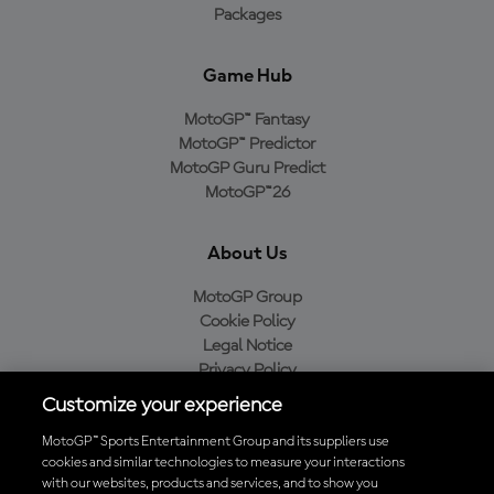
Packages
Game Hub
MotoGP™ Fantasy
MotoGP™ Predictor
MotoGP Guru Predict
MotoGP™26
About Us
MotoGP Group
Cookie Policy
Legal Notice
Privacy Policy
Purchase Policy
Customize your experience
MotoGP™ Sports Entertainment Group and its suppliers use
cookies and similar technologies to measure your interactions
with our websites, products and services, and to show you
Baixe o aplicativo oficial da MotoGP™