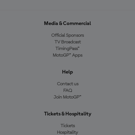
Media & Commercial
Official Sponsors
TV Broadcast
TimingPass™
MotoGP™ Apps
Help
Contact us
FAQ
Join MotoGP™
Tickets & Hospitality
Tickets
Hospitality