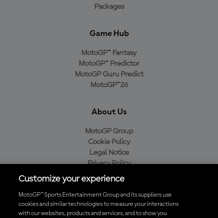
Packages
Game Hub
MotoGP™ Fantasy
MotoGP™ Predictor
MotoGP Guru Predict
MotoGP™26
About Us
MotoGP Group
Cookie Policy
Legal Notice
Privacy Policy
Purchase Policy
Customize your experience
MotoGP™ Sports Entertainment Group and its suppliers use
cookies and similar technologies to measure your interactions
with our websites, products and services, and to show you
Baixe o aplicativo oficial da MotoGP™