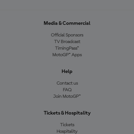
Media & Commercial
Official Sponsors
TV Broadcast
TimingPass™
MotoGP™ Apps
Help
Contact us
FAQ
Join MotoGP™
Tickets & Hospitality
Tickets
Hospitality