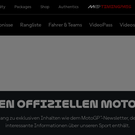
lity
Packages
Shop
Authentics
bnisse
Rangliste
Fahrer & Teams
VideoPass
Videos
den offiziellen Mot
ugang zu exklusiven Inhalten wie dem MotoGP™-Newsletter, d
interessante Informationen über unseren Sport enthält.