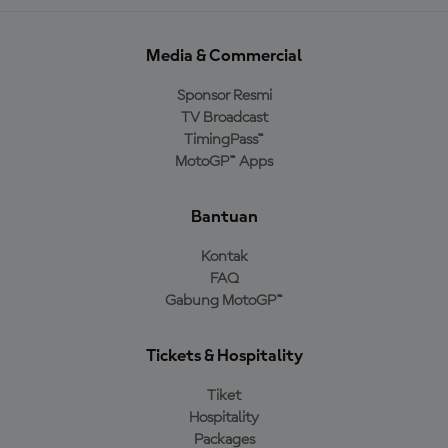
Media & Commercial
Sponsor Resmi
TV Broadcast
TimingPass™
MotoGP™ Apps
Bantuan
Kontak
FAQ
Gabung MotoGP™
Tickets & Hospitality
Tiket
Hospitality
Packages