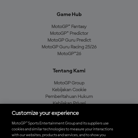
Game Hub
MotoGP™ Fantasy
MotoGP™ Predictor
MotoGP Guru Predict
MotoGP Guru Racing 25/26
MotoGP™26
Tentang Kami
MotoGP Group
Kebijakan Cookie
Pemberitahuan Hukum
Kebijakan Privasi
Kebijakan Pembelian
Customize your experience
MotoGP™ Sports Entertainment Group and its suppliers use
cookies and similar technologies to measure your interactions
with our websites, products and services, and to show you
Unduh Aplikasi Resmi MotoGP™