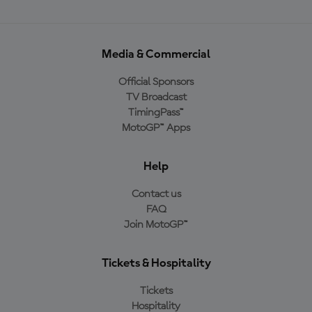
Media & Commercial
Official Sponsors
TV Broadcast
TimingPass™
MotoGP™ Apps
Help
Contact us
FAQ
Join MotoGP™
Tickets & Hospitality
Tickets
Hospitality