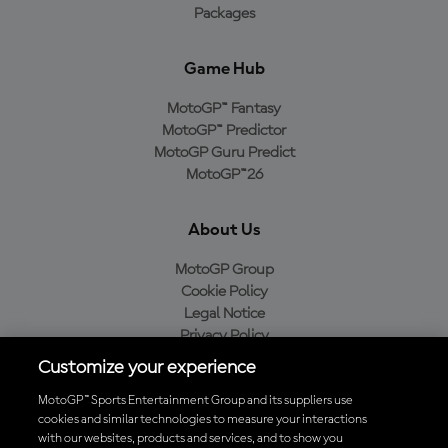
Packages
Game Hub
MotoGP™ Fantasy
MotoGP™ Predictor
MotoGP Guru Predict
MotoGP™26
About Us
MotoGP Group
Cookie Policy
Legal Notice
Privacy Policy
Purchase Policy
Customize your experience
MotoGP™ Sports Entertainment Group and its suppliers use
cookies and similar technologies to measure your interactions
with our websites, products and services, and to show you
Baixe o aplicativo oficial da MotoGP™