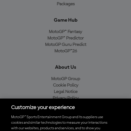
Packages
Game Hub
MotoGP™ Fantasy
MotoGP™ Predictor
MotoGP Guru Predict
MotoGP™26
About Us
MotoGP Group
Cookie Policy
Legal Notice
Privacy Policy
Purchase Policy
Customize your experience
MotoGP™ Sports Entertainment Group and its suppliers use
cookies and similar technologies to measure your interactions
with our websites, products and services, and to show you
Baixe o aplicativo oficial da MotoGP™