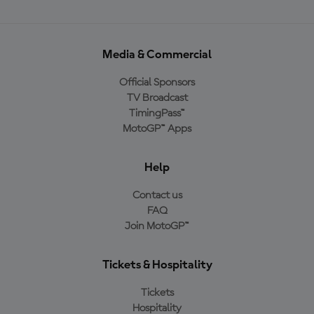
Media & Commercial
Official Sponsors
TV Broadcast
TimingPass™
MotoGP™ Apps
Help
Contact us
FAQ
Join MotoGP™
Tickets & Hospitality
Tickets
Hospitality