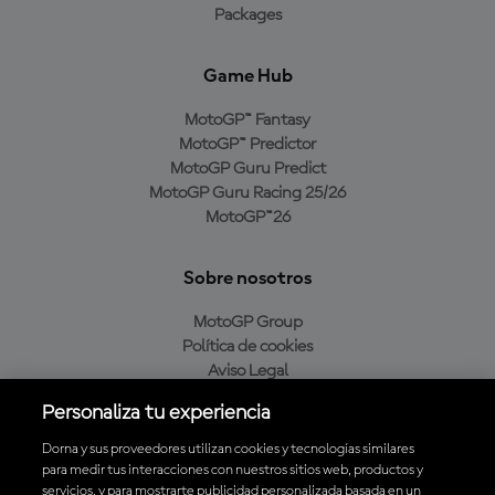
Packages
Game Hub
MotoGP™ Fantasy
MotoGP™ Predictor
MotoGP Guru Predict
MotoGP Guru Racing 25/26
MotoGP™26
Sobre nosotros
MotoGP Group
Política de cookies
Aviso Legal
Política de privacidad
Personaliza tu experiencia
Política de compra
Dorna y sus proveedores utilizan cookies y tecnologías similares
para medir tus interacciones con nuestros sitios web, productos y
servicios, y para mostrarte publicidad personalizada basada en un