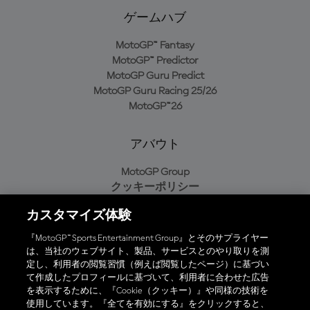
ゲームハブ
MotoGP™ Fantasy
MotoGP™ Predictor
MotoGP Guru Predict
MotoGP Guru Racing 25/26
MotoGP™26
アバウト
MotoGP Group
クッキーポリシー
利用規約
カスタマイズ体験
プライバシーポリシー
購入ポリシー
『MotoGP™ Sports Entertainment Group』とそのサプライヤー
は、当社のウェブサイト、製品、サービスとのやり取りを測
定し、利用者の閲覧習慣（例えば閲覧したページ）に基づい
て作成したプロフィールに基づいて、利用者に合わせた広告
オフィシャルアプリ
を表示するために、『Cookie（クッキー）』や同様の技術を
使用しています。『全てを有効にする』をクリックすると、