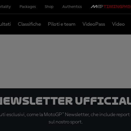
itality
Packages
Shop
Authentics
ultati
Classifiche
Piloti e team
VideoPass
Video
 newsletter ufficial
ti esclusivi, come la MotoGP™ Newsletter, che include report de
sul nostro sport.