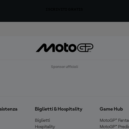
ISCRIVITI GRATIS
Sponsor ufficiali
ssistenza
Biglietti & Hospitality
Game Hub
Biglietti
MotoGP™ Fanta
Hospitality
MotoGP™ Predic