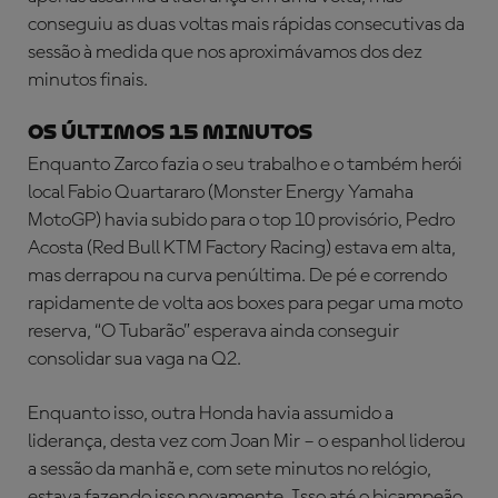
conseguiu as duas voltas mais rápidas consecutivas da
sessão à medida que nos aproximávamos dos dez
minutos finais.
OS ÚLTIMOS 15 MINUTOS
Enquanto Zarco fazia o seu trabalho e o também herói
local Fabio Quartararo (Monster Energy Yamaha
MotoGP) havia subido para o top 10 provisório, Pedro
Acosta (Red Bull KTM Factory Racing) estava em alta,
mas derrapou na curva penúltima. De pé e correndo
rapidamente de volta aos boxes para pegar uma moto
reserva, “O Tubarão” esperava ainda conseguir
consolidar sua vaga na Q2.
Enquanto isso, outra Honda havia assumido a
liderança, desta vez com Joan Mir – o espanhol liderou
a sessão da manhã e, com sete minutos no relógio,
estava fazendo isso novamente. Isso até o bicampeão