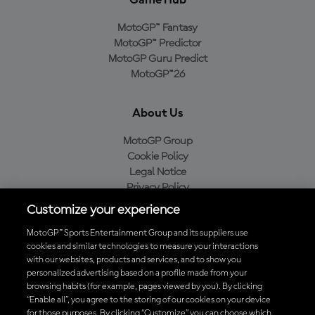
Game Hub
MotoGP™ Fantasy
MotoGP™ Predictor
MotoGP Guru Predict
MotoGP™26
About Us
MotoGP Group
Cookie Policy
Legal Notice
Privacy Policy
Purchase Policy
Customize your experience
MotoGP™ Sports Entertainment Group and its suppliers use
cookies and similar technologies to measure your interactions
with our websites, products and services, and to show you
Baixe o aplicativo oficial da MotoGP™
personalized advertising based on a profile made from your
browsing habits (for example, pages viewed by you). By clicking
“Enable all”, you agree to the storing of our cookies on your device
for those purposes. By clicking “Customize” you can choose which