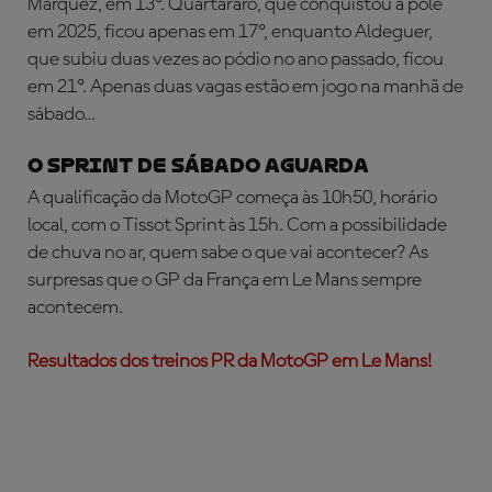
Márquez, em 13º. Quartararo, que conquistou a pole
em 2025, ficou apenas em 17º, enquanto Aldeguer,
que subiu duas vezes ao pódio no ano passado, ficou
em 21º. Apenas duas vagas estão em jogo na manhã de
sábado…
O SPRINT DE SÁBADO AGUARDA
A qualificação da MotoGP começa às 10h50, horário
local, com o Tissot Sprint às 15h. Com a possibilidade
de chuva no ar, quem sabe o que vai acontecer? As
surpresas que o GP da França em Le Mans sempre
acontecem.
Resultados dos treinos PR da MotoGP em Le Mans!