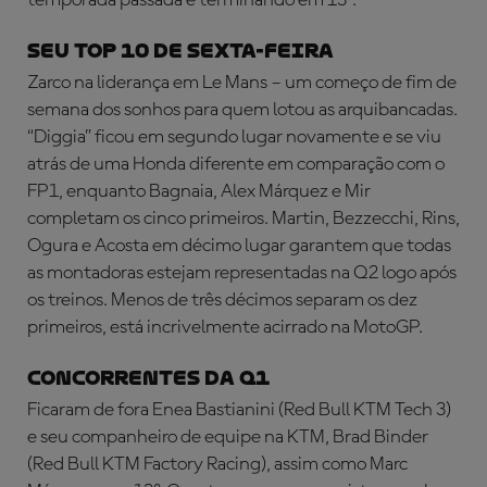
temporada passada e terminando em 13º.
SEU TOP 10 DE SEXTA-FEIRA
Zarco na liderança em Le Mans – um começo de fim de
semana dos sonhos para quem lotou as arquibancadas.
“Diggia” ficou em segundo lugar novamente e se viu
atrás de uma Honda diferente em comparação com o
FP1, enquanto Bagnaia, Alex Márquez e Mir
completam os cinco primeiros. Martin, Bezzecchi, Rins,
Ogura e Acosta em décimo lugar garantem que todas
as montadoras estejam representadas na Q2 logo após
os treinos. Menos de três décimos separam os dez
primeiros, está incrivelmente acirrado na MotoGP.
CONCORRENTES DA Q1
Ficaram de fora Enea Bastianini (Red Bull KTM Tech 3)
e seu companheiro de equipe na KTM, Brad Binder
(Red Bull KTM Factory Racing), assim como Marc