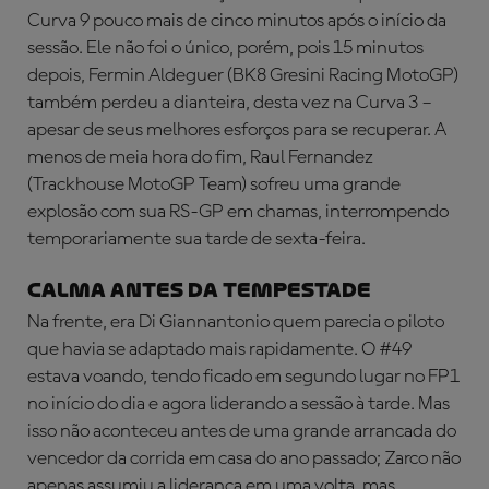
Curva 9 pouco mais de cinco minutos após o início da
sessão. Ele não foi o único, porém, pois 15 minutos
depois, Fermin Aldeguer (BK8 Gresini Racing MotoGP)
também perdeu a dianteira, desta vez na Curva 3 –
apesar de seus melhores esforços para se recuperar. A
menos de meia hora do fim, Raul Fernandez
(Trackhouse MotoGP Team) sofreu uma grande
explosão com sua RS-GP em chamas, interrompendo
temporariamente sua tarde de sexta-feira.
CALMA ANTES DA TEMPESTADE
Na frente, era Di Giannantonio quem parecia o piloto
que havia se adaptado mais rapidamente. O #49
estava voando, tendo ficado em segundo lugar no FP1
no início do dia e agora liderando a sessão à tarde. Mas
isso não aconteceu antes de uma grande arrancada do
vencedor da corrida em casa do ano passado; Zarco não
apenas assumiu a liderança em uma volta, mas