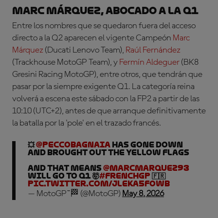
Marc Márquez, abocado a la Q1
Entre los nombres que se quedaron fuera del acceso
directo a la Q2 aparecen el vigente Campeón
Marc
Márquez
(Ducati Lenovo Team),
Raúl Fernández
(Trackhouse MotoGP Team), y
Fermín Aldeguer
(BK8
Gresini Racing MotoGP), entre otros, que tendrán que
pasar por la siempre exigente Q1. La categoría reina
volverá a escena este sábado con la FP2 a partir de las
10:10 (UTC+2), antes de que arranque definitivamente
la batalla por la 'pole' en el trazado francés.
💥
@peccobagnaia
has gone down
and brought out the yellow flags
And that means
@marcmarquez93
will go to Q1 🤯
#FrenchGP
🇫🇷
pic.twitter.com/JlekA5FOwB
— MotoGP™🏁 (@MotoGP)
May 8, 2026