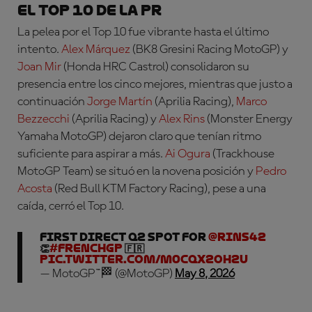
El Top 10 de la PR
La pelea por el Top 10 fue vibrante hasta el último
intento.
Alex Márquez
(BK8 Gresini Racing MotoGP) y
Joan Mir
(Honda HRC Castrol) consolidaron su
presencia entre los cinco mejores, mientras que justo a
continuación
Jorge Martín
(Aprilia Racing),
Marco
Bezzecchi
(Aprilia Racing) y
Alex Rins
(Monster Energy
Yamaha MotoGP) dejaron claro que tenían ritmo
suficiente para aspirar a más.
Ai Ogura
(Trackhouse
MotoGP Team) se situó en la novena posición y
Pedro
Acosta
(Red Bull KTM Factory Racing), pese a una
caída, cerró el Top 10.
First direct Q2 spot for
@rins42
👏
#FrenchGP
🇫🇷
pic.twitter.com/M0cqx2oH2u
— MotoGP™🏁 (@MotoGP)
May 8, 2026