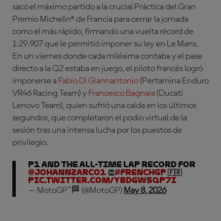
sacó el máximo partido a la crucial Práctica del Gran
Premio Michelin® de Francia para cerrar la jornada
como el más rápido, firmando una vuelta récord de
1:29.907 que le permitió imponer su ley en Le Mans.
En un viernes donde cada milésima contaba y el pase
directo a la Q2 estaba en juego, el piloto francés logró
imponerse a
Fabio Di Giannantonio
(Pertamina Enduro
VR46 Racing Team) y
Francesco Bagnaia
(Ducati
Lenovo Team), quien sufrió una caída en los últimos
segundos, que completaron el podio virtual de la
sesión tras una intensa lucha por los puestos de
privilegio.
P1 and the ALL-TIME LAP RECORD for
@johannzarco1
👏
#FrenchGP
🇫🇷
pic.twitter.com/y8dgW5qP7I
— MotoGP™🏁 (@MotoGP)
May 8, 2026