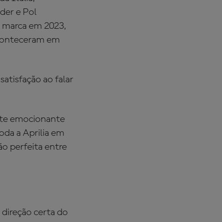
der e Pol
a marca em 2023,
aconteceram em
satisfação ao falar
ente emocionante
toda a Aprilia em
o perfeita entre
 direção certa do