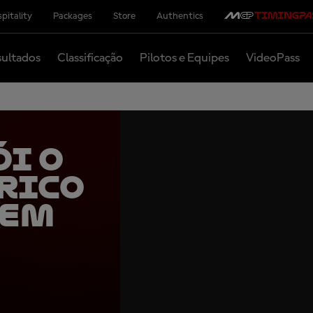
pitality
Packages
Store
Authentics
ultados
Classificação
Pilotos e Equipes
VideoPass
ói o
rico
 em