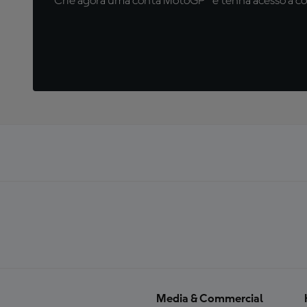
Crie agora uma conta MotoGP™ e tenha acesso a con
Media & Commercial