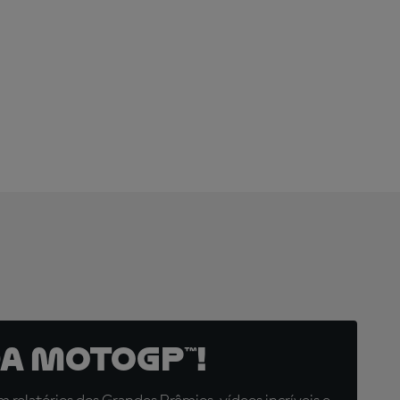
SUBSCREVA
AGORA!
a MotoGP™!