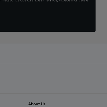
relatórios dos Grandes Prêmios, vídeos incríveis e
About Us