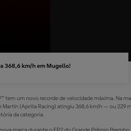
nça 368,6 km/h em Mugello!
GP™ tem um novo recorde de velocidade máxima. Na m
 Martín (Aprilia Racing) atingiu 368,6 km/h — ou 229
stória da categoria.
 nova marca durante o FP2 do Grande Prêmio Brembo d