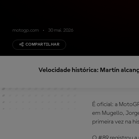
motogp.com
30 mai. 2026
COMPARTILHAR
Velocidade histórica: Martín alca
É oficial: a Moto
em Mugello, Jorge
primeira vez na hi
O #89 registrou a