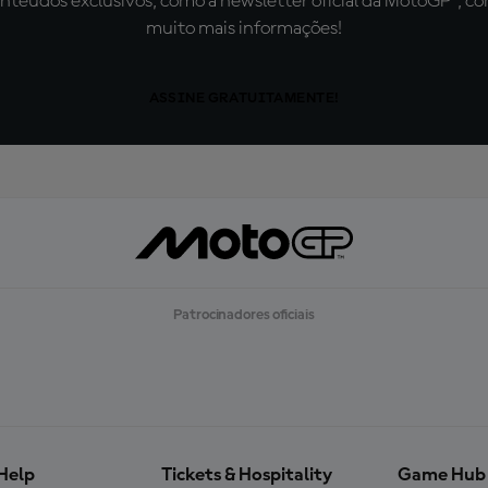
teúdos exclusivos, como a newsletter oficial da MotoGP™, com 
muito mais informações!
ASSINE GRATUITAMENTE!
Patrocinadores oficiais
Help
Tickets & Hospitality
Game Hub