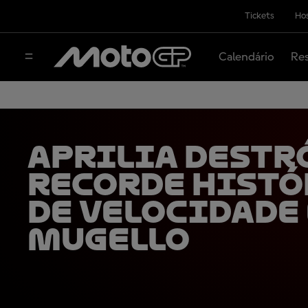
Tickets
Hos
Calendário
Res
Aprilia destr
recorde histó
de velocidade
Mugello