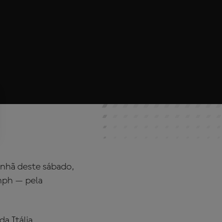
anhã deste sábado,
 mph — pela
a Itália,