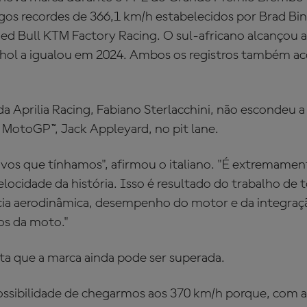
gos recordes de 366,1 km/h estabelecidos por Brad Bin
ed Bull KTM Factory Racing. O sul-africano alcançou 
hol a igualou em 2024. Ambos os registros também 
da Aprilia Racing, Fabiano Sterlacchini, não escondeu a 
 MotoGP™, Jack Appleyard, no pit lane.
ivos que tínhamos", afirmou o italiano. "É extremam
elocidade da história. Isso é resultado do trabalho de 
cia aerodinâmica, desempenho do motor e da integraçã
os da moto."
ita que a marca ainda pode ser superada.
ossibilidade de chegarmos aos 370 km/h porque, com a