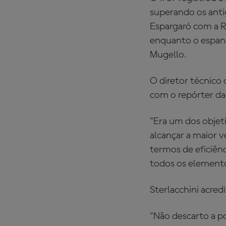
superando os anti
Espargaró com a R
enquanto o espan
Mugello.
O diretor técnico 
com o repórter da
"Era um dos objet
alcançar a maior v
termos de eficiên
todos os element
Sterlacchini acred
"Não descarto a p