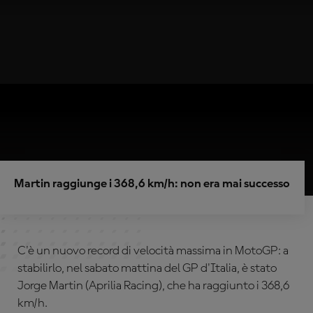
Martin raggiunge i 368,6 km/h: non era mai successo
C'è un nuovo record di velocità massima in MotoGP: a
stabilirlo, nel sabato mattina del GP d'Italia, è stato
Jorge Martin (Aprilia Racing), che ha raggiunto i 368,6
km/h.