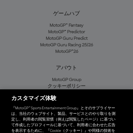
ゲームハブ
MotoGP™ Fantasy
MotoGP™ Predictor
MotoGP Guru Predict
MotoGP Guru Racing 25/26
MotoGP™26
アバウト
MotoGP Group
クッキーポリシー
利用規約
カスタマイズ体験
プライバシーポリシー
購入ポリシー
『MotoGP™ Sports Entertainment Group』とそのサプライヤー
は、当社のウェブサイト、製品、サービスとのやり取りを測
定し、利用者の閲覧習慣（例えば閲覧したページ）に基づい
て作成したプロフィールに基づいて、利用者に合わせた広告
オフィシャルアプリ
を表示するために、『Cookie（クッキー）』や同様の技術を