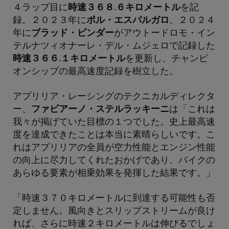
４ラップ目に
時速３６８.６キロメートル
を記
録。２０２３年に
ポル・エスパルガロ
、２０２４
年に
ブラッド・ビンダー
がアウトードロモ・イン
テルナツィオナーレ・デル・ムジェロで記録した
時速３６６.１キロメートル
を更新し、チャンピ
オンシップの最高速度記録を樹立した。
アプリリア・レーシングのテクニカルディレクタ
ー、
ファビアーノ・ステルラッキーニ
は「これは
我々が掲げていた目標の１つでした。史上最高速
度を達成できたことは本当に素晴らしいです。こ
れはアプリリアの全員が空力性能とエンジン性能
の向上に尽力してくれたおかげであり、バイクの
あらゆる要素が相乗効果を発揮した結果です。」
「時速３７０キロメートルに到達する可能性も否
定しません。風向きとスリップストリームが良け
れば、さらに時速２キロメートルは伸びるでしょ