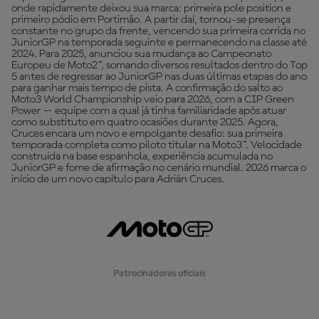
onde rapidamente deixou sua marca: primeira pole position e
primeiro pódio em Portimão. A partir daí, tornou-se presença
constante no grupo da frente, vencendo sua primeira corrida no
JuniorGP na temporada seguinte e permanecendo na classe até
2024. Para 2025, anunciou sua mudança ao Campeonato
Europeu de Moto2™, somando diversos resultados dentro do Top
5 antes de regressar ao JuniorGP nas duas últimas etapas do ano
para ganhar mais tempo de pista. A confirmação do salto ao
Moto3 World Championship veio para 2026, com a CIP Green
Power — equipe com a qual já tinha familiaridade após atuar
como substituto em quatro ocasiões durante 2025. Agora,
Cruces encara um novo e empolgante desafio: sua primeira
temporada completa como piloto titular na Moto3™. Velocidade
construída na base espanhola, experiência acumulada no
JuniorGP e fome de afirmação no cenário mundial. 2026 marca o
início de um novo capítulo para Adrián Cruces.
Patrocinadores oficiais