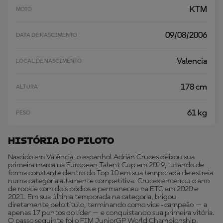
KTM
MOTO
09/08/2006
DATA DE NASCIMENTO
Valencia
LOCAL DE NASCIMENTO
178 cm
ALTURA
61 kg
PESO
História Do Piloto
Nascido em Valência, o espanhol Adrián Cruces deixou sua
primeira marca na European Talent Cup em 2019, lutando de
forma constante dentro do Top 10 em sua temporada de estreia
numa categoria altamente competitiva. Cruces encerrou o ano
de rookie com dois pódios e permaneceu na ETC em 2020 e
2021. Em sua última temporada na categoria, brigou
diretamente pelo título, terminando como vice-campeão — a
apenas 17 pontos do líder — e conquistando sua primeira vitória.
O passo seguinte foi o FIM JuniorGP World Championship,