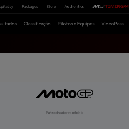
pitality
Packages
Store
Authentics
ultados
Classificação
Pilotos e Equipes
VideoPass
Patrocinadores oficiais