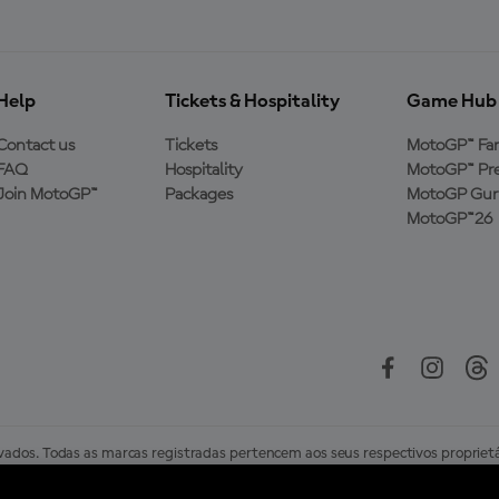
Help
Tickets & Hospitality
Game Hub
Contact us
Tickets
MotoGP™ Fa
FAQ
Hospitality
MotoGP™ Pre
Join MotoGP™
Packages
MotoGP Guru
MotoGP™26
ados. Todas as marcas registradas pertencem aos seus respectivos proprietá