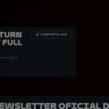
eturn
COMPARTILHAR
 full
n the eight-
newsletter oficial d