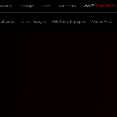
pitality
Packages
Store
Authentics
ultados
Classificação
Pilotos e Equipes
VideoPass