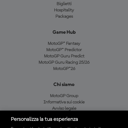
Biglietti
Hospitality
Packages
Game Hub
MotoGP™ Fantasy
MotoGP™ Predictor
MotoGP Guru Predict
MotoGP Guru Racing 25/26
MotoGP™26
Chi siamo
MotoGP Group
Informativa sui cookie
Avviso legale
Informativa sulla privacy
Personalizza la tua esperienza
Condizioni di acquisto