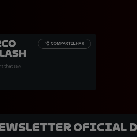
rco
COMPARTILHAR
clash
nt that saw
newsletter oficial d