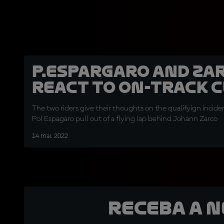
P.Espargaro and Za
react to on-track 
The two riders give their thoughts on the qualifyign incide
Pol Espagaro pull out of a flying lap behind Johann Zarco
14 mai. 2022
Receba a 