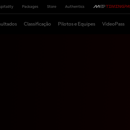
pitality
Packages
Store
Authentics
ultados
Classificação
Pilotos e Equipes
VideoPass