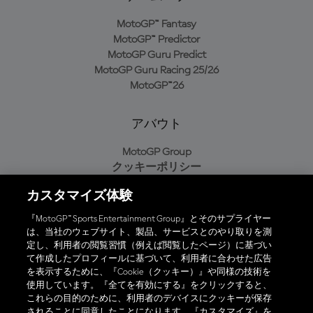
MotoGP™ Fantasy
MotoGP™ Predictor
MotoGP Guru Predict
MotoGP Guru Racing 25/26
MotoGP™26
アバウト
MotoGP Group
クッキーポリシー
利用規約
カスタマイズ体験
プライバシーポリシー
購入ポリシー
『MotoGP™ Sports Entertainment Group』とそのサプライヤー
は、当社のウェブサイト、製品、サービスとのやり取りを測
定し、利用者の閲覧習慣（例えば閲覧したページ）に基づい
て作成したプロフィールに基づいて、利用者に合わせた広告
オフィシャルアプリ
を表示するために、『Cookie（クッキー）』や同様の技術を
使用しています。『全てを有効にする』をクリックすると、
これらの目的のために、利用者のデバイスにクッキーが保存
されることに同意したことになります。『カスタマイズ』を