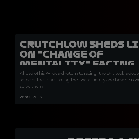
Crutchlow sheds l
on "change of
mentality" facing
Yamaha
Ahead of his Wildcard return to racing, the Brit took a deep
some of the issues facing the Iwata factory and how he is w
solve them
28 set. 2023