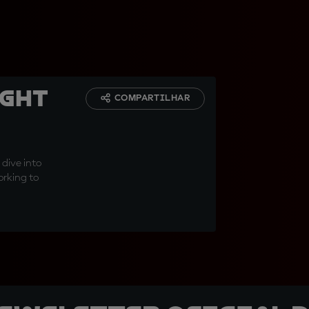
ight
COMPARTILHAR
 dive into
orking to