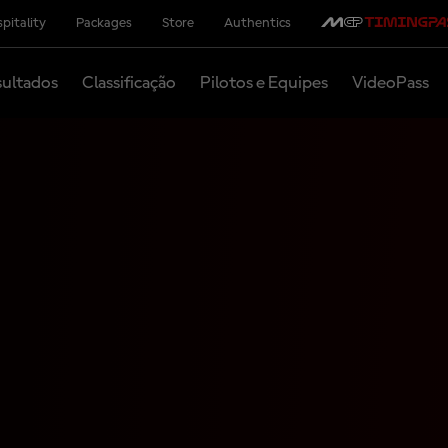
pitality
Packages
Store
Authentics
ultados
Classificação
Pilotos e Equipes
VideoPass