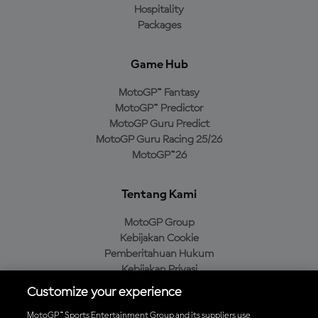
Hospitality
Packages
Game Hub
MotoGP™ Fantasy
MotoGP™ Predictor
MotoGP Guru Predict
MotoGP Guru Racing 25/26
MotoGP™26
Tentang Kami
MotoGP Group
Kebijakan Cookie
Pemberitahuan Hukum
Kebijakan Privasi
Kebijakan Pembelian
Customize your experience
MotoGP™ Sports Entertainment Group and its suppliers use