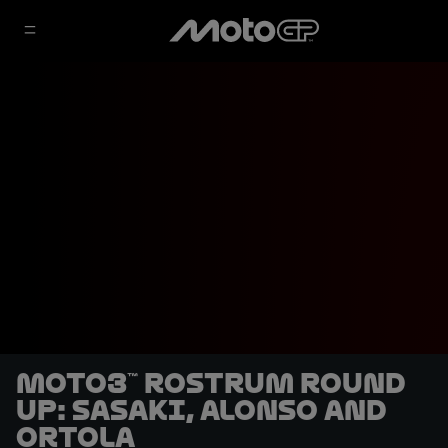
Moto3™ rostrum round
up: Sasaki, Alonso and
Ortola