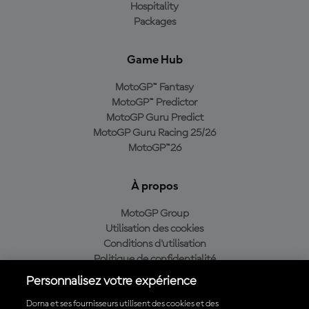
Hospitality
Packages
Game Hub
MotoGP™ Fantasy
MotoGP™ Predictor
MotoGP Guru Predict
MotoGP Guru Racing 25/26
MotoGP™26
À propos
MotoGP Group
Utilisation des cookies
Conditions d'utilisation
Politique de confidentialité
Politique d’achat
Personnalisez votre expérience
Dorna et ses fournisseurs utilisent des cookies et des