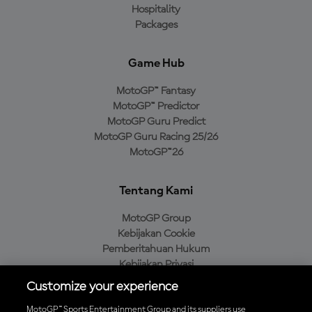
Hospitality
Packages
Game Hub
MotoGP™ Fantasy
MotoGP™ Predictor
MotoGP Guru Predict
MotoGP Guru Racing 25/26
MotoGP™26
Tentang Kami
MotoGP Group
Kebijakan Cookie
Pemberitahuan Hukum
Kebijakan Privasi
Kebijakan Pembelian
Customize your experience
MotoGP™ Sports Entertainment Group and its suppliers use