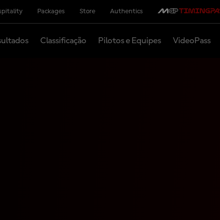
pitality
Packages
Store
Authentics
ultados
Classificação
Pilotos e Equipes
VideoPass