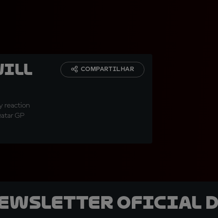
will
COMPARTILHAR
y reaction
Qatar GP
newsletter oficial d