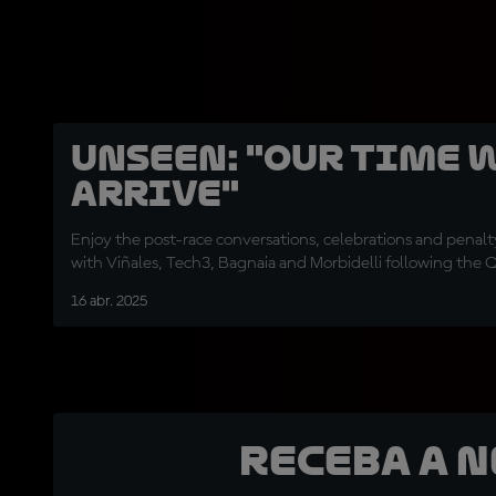
UNSEEN: "Our time 
arrive"
Enjoy the post-race conversations, celebrations and penalt
with Viñales, Tech3, Bagnaia and Morbidelli following the 
16 abr. 2025
Receba a 