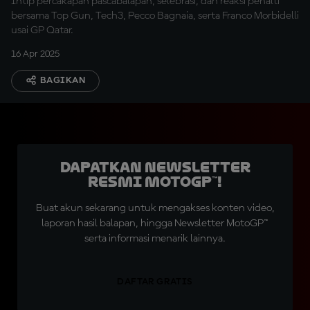
Intip percakapan pascabalapan, selebrasi, dan reaksi penalti
bersama Top Gun, Tech3, Pecco Bagnaia, serta Franco Morbidelli
usai GP Qatar.
16 Apr 2025
BAGIKAN
Dapatkan Newsletter
Resmi MotoGP™!
Buat akun sekarang untuk mengakses konten video,
laporan hasil balapan, hingga Newsletter MotoGP™
serta informasi menarik lainnya.
DAFTAR GRATIS