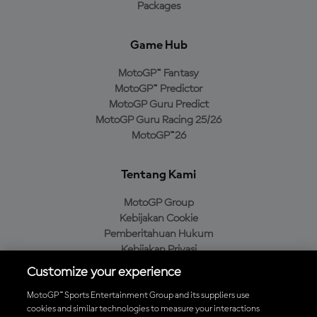
Packages
Game Hub
MotoGP™ Fantasy
MotoGP™ Predictor
MotoGP Guru Predict
MotoGP Guru Racing 25/26
MotoGP™26
Tentang Kami
MotoGP Group
Kebijakan Cookie
Pemberitahuan Hukum
Kebijakan Privasi
Kebijakan Pembelian
Customize your experience
MotoGP™ Sports Entertainment Group and its suppliers use
cookies and similar technologies to measure your interactions