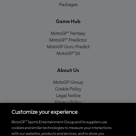
Packages
Game Hub
MotoGP™ Fantasy
MotoGP™ Predictor
MotoGP Guru Predict
MotoGP™26
About Us
MotoGP Group
Cookie Policy
Legal Notice
Privacy Policy
Purchase Policy
Customize your experience
MotoGP™ Sports Entertainment Group and its suppliers use
cookies and similar technologies to measure your interactions
with our websites, products and services, and to show you
Baixe o aplicativo oficial da MotoGP™