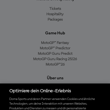
Tickets
Hospitality
Packages
Game Hub
MotoGP™ Fantasy
MotoGP™ Predictor
MotoGP Guru Predict
MotoGP Guru Racing 25/26
MotoGP™26
Über uns
MotoGP Group
Optimiere dein Online-Erlebnis
Cookie-Richtlinien
Geschäftsbedingungen
Dorna Sports und deren Partner verwenden Cookies und ähnliche
Technologien, um deine Interaktion mit unseren Websites,
Datenschutzrichtlinien
Produkten und Diensten zu messen und dir personalisierte
Kaufrichtlinie