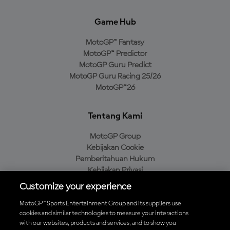
Game Hub
MotoGP™ Fantasy
MotoGP™ Predictor
MotoGP Guru Predict
MotoGP Guru Racing 25/26
MotoGP™26
Tentang Kami
MotoGP Group
Kebijakan Cookie
Pemberitahuan Hukum
Kebijakan Privasi
Kebijakan Pembelian
Customize your experience
MotoGP™ Sports Entertainment Group and its suppliers use
cookies and similar technologies to measure your interactions
with our websites, products and services, and to show you
Unduh Aplikasi Resmi MotoGP™