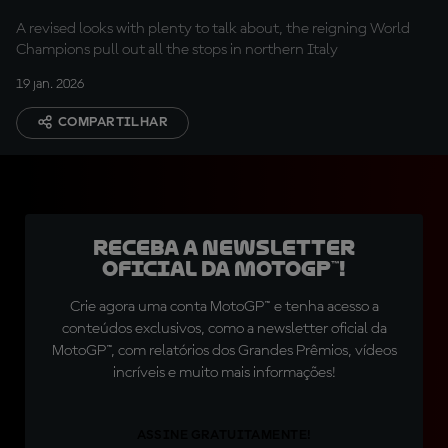
Madonna di Campiglio
A revised looks with plenty to talk about, the reigning World
Champions pull out all the stops in northern Italy
19 jan. 2026
COMPARTILHAR
Receba a newsletter
oficial da MotoGP™!
Crie agora uma conta MotoGP™ e tenha acesso a
conteúdos exclusivos, como a newsletter oficial da
MotoGP™, com relatórios dos Grandes Prêmios, vídeos
incríveis e muito mais informações!
ASSINE GRATUITAMENTE!