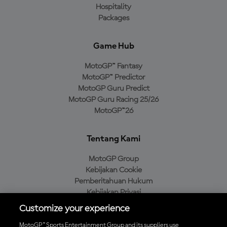
Hospitality
Packages
Game Hub
MotoGP™ Fantasy
MotoGP™ Predictor
MotoGP Guru Predict
MotoGP Guru Racing 25/26
MotoGP™26
Tentang Kami
MotoGP Group
Kebijakan Cookie
Pemberitahuan Hukum
Kebijakan Privasi
Kebijakan Pembelian
Customize your experience
MotoGP™ Sports Entertainment Group and its suppliers use