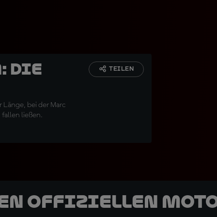
: Die
TEILEN
r Länge, bei der Marc
fallen ließen.
den offiziellen Mot