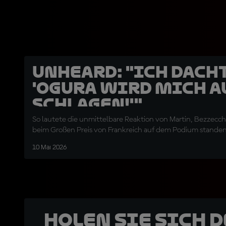
UNHEARD: "Ich dach
'Ogura wird mich a
schlagen!'"
So lautete die unmittelbare Reaktion von Martin, Bezzecchi
beim Großen Preis von Frankreich auf dem Podium standen
10 Mai 2026
Holen Sie sich 