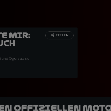
te mir:
TEILEN
uch
 und Ogura als sie
.
den offiziellen Mot