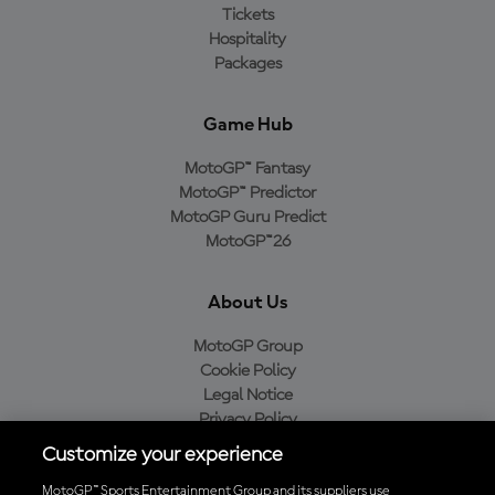
Tickets
Hospitality
Packages
Game Hub
MotoGP™ Fantasy
MotoGP™ Predictor
MotoGP Guru Predict
MotoGP™26
About Us
MotoGP Group
Cookie Policy
Legal Notice
Privacy Policy
Purchase Policy
Customize your experience
MotoGP™ Sports Entertainment Group and its suppliers use