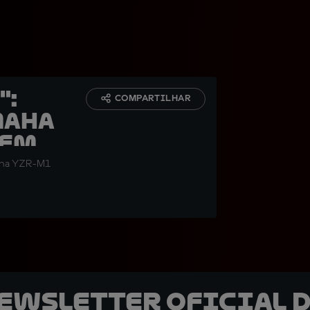
":
COMPARTILHAR
maha
 em
maha YZR-M1
newsletter oficial d