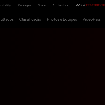
pitality
Packages
Store
Authentics
ultados
Classificação
Pilotos e Equipes
VideoPass