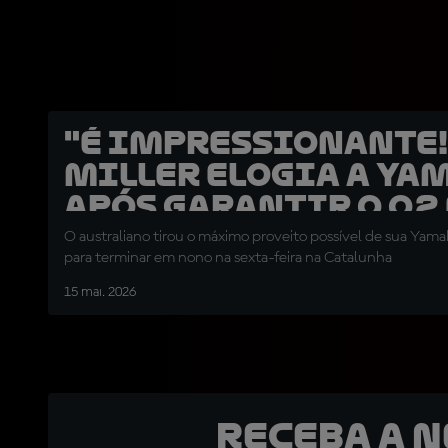
"É impressionante!
Miller elogia a Ya
após garantir o Q2
Barcelona
O australiano tirou o máximo proveito possível de sua Ya
para terminar em nono na sexta-feira na Catalunha
15 mai. 2026
Receba a 