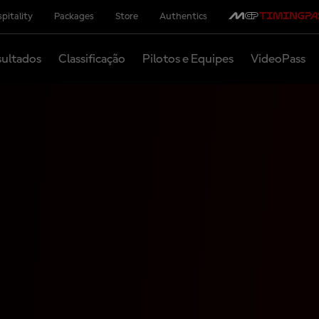
pitality
Packages
Store
Authentics
ultados
Classificação
Pilotos e Equipes
VideoPass