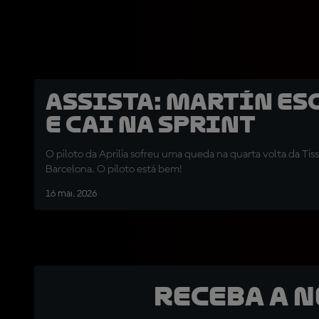
ASSISTA: Martín es
e cai na Sprint
O piloto da Aprilia sofreu uma queda na quarta volta da Tis
Barcelona. O piloto está bem!
16 mai. 2026
Receba a 