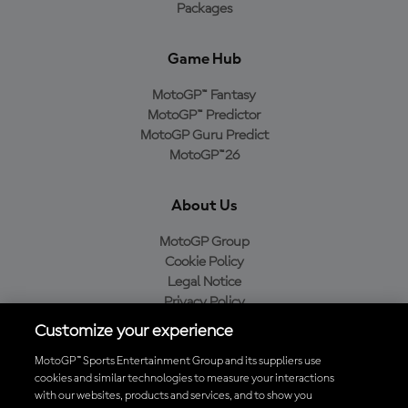
Packages
Game Hub
MotoGP™ Fantasy
MotoGP™ Predictor
MotoGP Guru Predict
MotoGP™26
About Us
MotoGP Group
Cookie Policy
Legal Notice
Privacy Policy
Purchase Policy
Customize your experience
MotoGP™ Sports Entertainment Group and its suppliers use
cookies and similar technologies to measure your interactions
with our websites, products and services, and to show you
Baixe o aplicativo oficial da MotoGP™