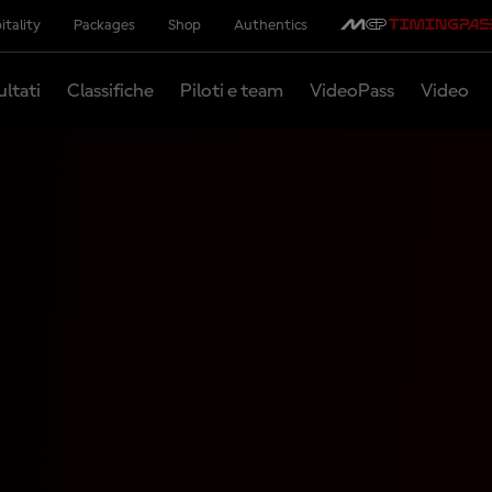
itality
Packages
Shop
Authentics
ultati
Classifiche
Piloti e team
VideoPass
Video