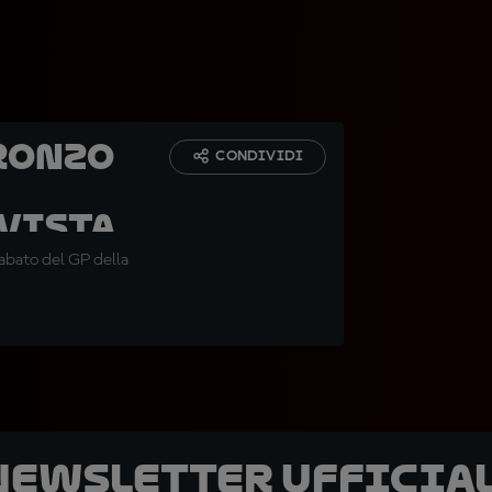
ronzo
CONDIVIDI
rvista
 sabato del GP della
 newsletter ufficial