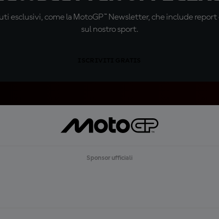
ti esclusivi, come la MotoGP™ Newsletter, che include report de
sul nostro sport.
ISCRIVITI GRATIS
Sponsor ufficiali