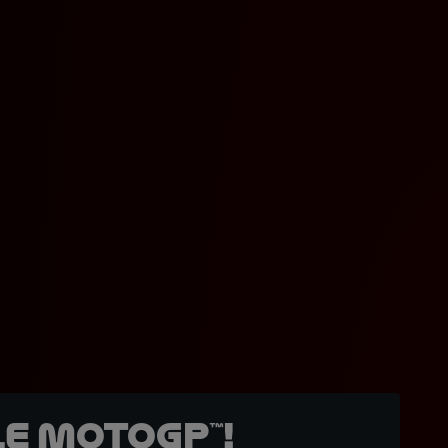
e MotoGP™!