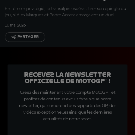
finalement troisième
En témoin privilégié, le transalpin espérait tirer son épingle du
jeu, si Alex Márquez et Pedro Acosta amorçaient un duel.
16 mai 2026
PARTAGER
Recevez la Newsletter
officielle de MotoGP™ !
Créez dès maintenant votre compte MotoGP™ et
profitez de contenus exclusifs tels que notre
newletter, qui comprend des rapports des GP, des
vidéos exceptionnelles ainsi que les dernières
actualités de notre sport.