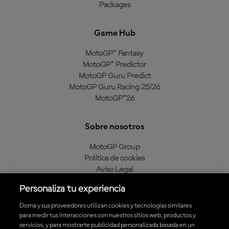
Packages
Game Hub
MotoGP™ Fantasy
MotoGP™ Predictor
MotoGP Guru Predict
MotoGP Guru Racing 25/26
MotoGP™26
Sobre nosotros
MotoGP Group
Política de cookies
Aviso Legal
Política de privacidad
Personaliza tu experiencia
Política de compra
Dorna y sus proveedores utilizan cookies y tecnologías similares
para medir tus interacciones con nuestros sitios web, productos y
servicios, y para mostrarte publicidad personalizada basada en un