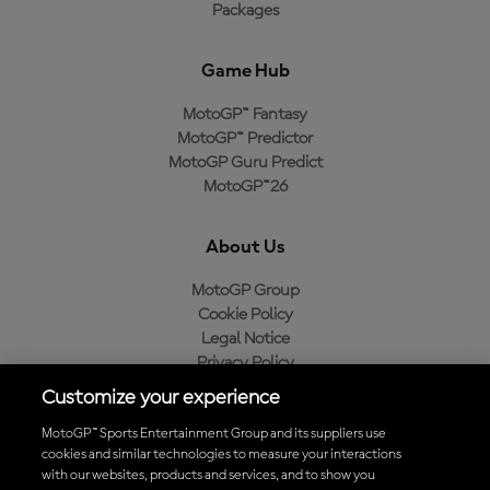
Packages
Game Hub
MotoGP™ Fantasy
MotoGP™ Predictor
MotoGP Guru Predict
MotoGP™26
About Us
MotoGP Group
Cookie Policy
Legal Notice
Privacy Policy
Purchase Policy
Customize your experience
MotoGP™ Sports Entertainment Group and its suppliers use
cookies and similar technologies to measure your interactions
with our websites, products and services, and to show you
Baixe o aplicativo oficial da MotoGP™