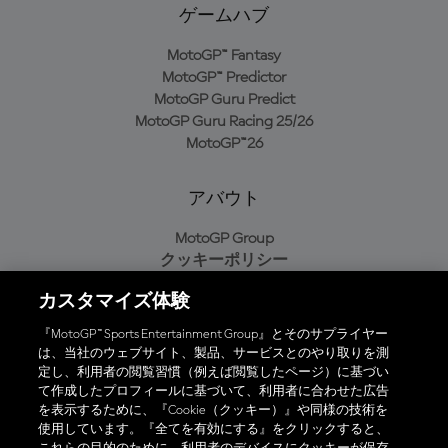
ゲームハブ
MotoGP™ Fantasy
MotoGP™ Predictor
MotoGP Guru Predict
MotoGP Guru Racing 25/26
MotoGP™26
アバウト
MotoGP Group
クッキーポリシー
利用規約
カスタマイズ体験
プライバシーポリシー
購入ポリシー
『MotoGP™ Sports Entertainment Group』とそのサプライヤー
は、当社のウェブサイト、製品、サービスとのやり取りを測
定し、利用者の閲覧習慣（例えば閲覧したページ）に基づい
て作成したプロフィールに基づいて、利用者に合わせた広告
オフィシャルアプリ
を表示するために、『Cookie（クッキー）』や同様の技術を
使用しています。『全てを有効にする』をクリックすると、