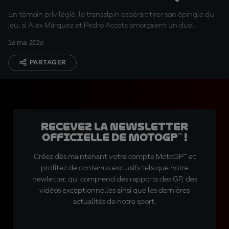
finalement troisième
En témoin privilégié, le transalpin espérait tirer son épingle du
jeu, si Alex Márquez et Pedro Acosta amorçaient un duel.
16 mai 2026
PARTAGER
Recevez la Newsletter
officielle de MotoGP™ !
Créez dès maintenant votre compte MotoGP™ et
profitez de contenus exclusifs tels que notre
newletter, qui comprend des rapports des GP, des
vidéos exceptionnelles ainsi que les dernières
actualités de notre sport.